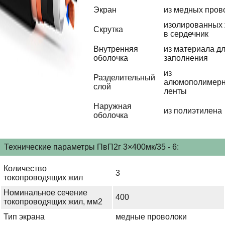
Экран
из медных пров
изолированных
Скрутка
в сердечник
Внутренняя
из материала д
оболочка
заполнения
из
Разделительный
алюмополимер
слой
ленты
Наружная
из полиэтилена
оболочка
Технические параметры ПвП2г 3×400мк/35 - 6:
Количество
3
токопроводящих жил
Номинальное сечение
400
токопроводящих жил, мм2
Тип экрана
медные проволоки