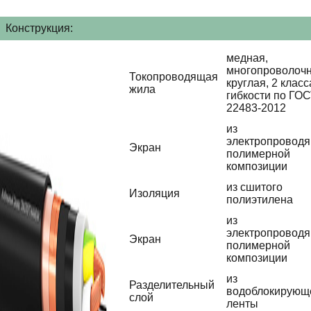
Конструкция:
медная,
многопроволочн
Токопроводящая
круглая, 2 класс
жила
гибкости по ГО
22483-2012
из
электропровод
Экран
полимерной
композиции
из сшитого
Изоляция
полиэтилена
из
электропровод
Экран
полимерной
композиции
из
Разделительный
водоблокирующ
слой
ленты