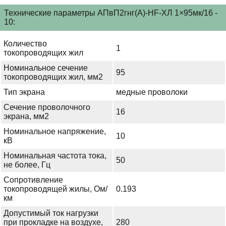
Технические параметры АПвП2гнг(А)-HF-ХЛ 1×95мк/16 -
10:
Количество
1
токопроводящих жил
Номинальное сечение
95
токопроводящих жил, мм2
Тип экрана
медные проволоки
Сечение проволочного
16
экрана, мм2
Номинальное напряжение,
10
кВ
Номинальная частота тока,
50
не более, Гц
Сопротивление
токопроводящей жилы, Ом/
0.193
км
Допустимый ток нагрузки
при прокладке на воздухе,
280