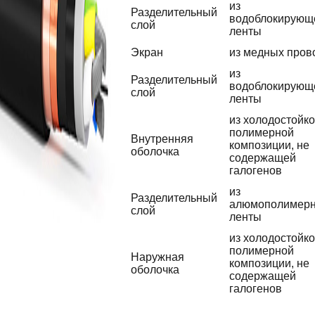
из
Разделительный
водоблокирующ
слой
ленты
Экран
из медных пров
из
Разделительный
водоблокирующ
слой
ленты
из холодостойк
полимерной
Внутренняя
композиции, не
оболочка
содержащей
галогенов
из
Разделительный
алюмополимер
слой
ленты
из холодостойк
полимерной
Наружная
композиции, не
оболочка
содержащей
галогенов