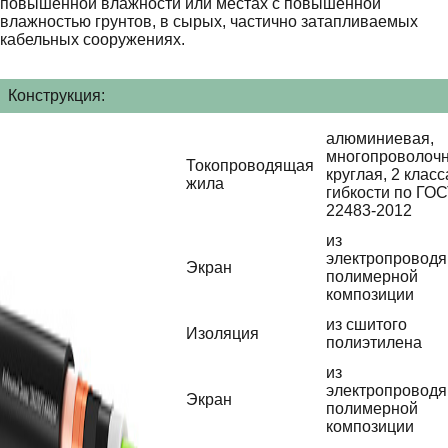
повышенной влажности или местах с повышенной
влажностью грунтов, в сырых, частично затапливаемых
кабельных сооружениях.
Конструкция:
алюминиевая,
многопроволочн
Токопроводящая
круглая, 2 класс
жила
гибкости по ГО
22483-2012
из
электропровод
Экран
полимерной
композиции
из сшитого
Изоляция
полиэтилена
из
электропровод
Экран
полимерной
композиции