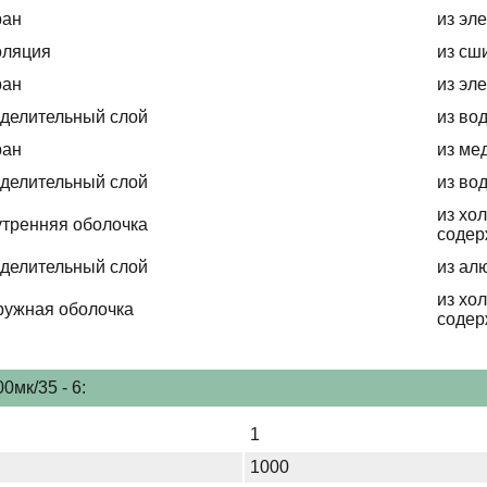
ран
из эл
оляция
из сш
ран
из эл
делительный слой
из во
ран
из ме
делительный слой
из во
из хо
тренняя оболочка
содер
делительный слой
из ал
из хо
ружная оболочка
содер
мк/35 - 6:
1
1000