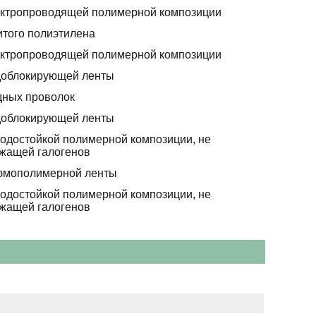
ектропроводящей полимерной композиции
итого полиэтилена
ектропроводящей полимерной композиции
доблокирующей ленты
дных проволок
доблокирующей ленты
лодостойкой полимерной композиции, не
жащей галогенов
юмополимерной ленты
лодостойкой полимерной композиции, не
жащей галогенов