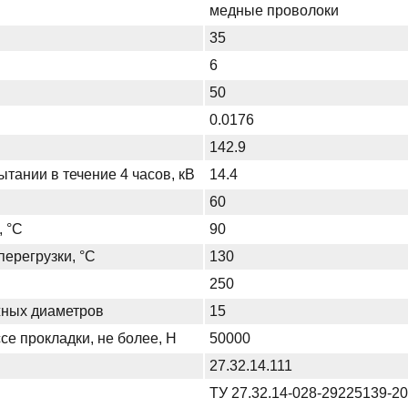
медные проволоки
35
6
50
0.0176
142.9
тании в течение 4 часов, кВ
14.4
60
, °С
90
ерегрузки, °С
130
250
жных диаметров
15
се прокладки, не более, Н
50000
27.32.14.111
ТУ 27.32.14-028-29225139-2