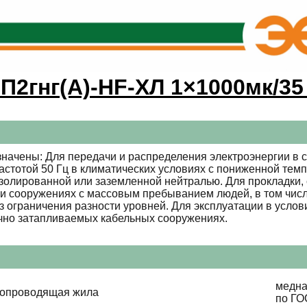
П2гнг(А)-HF-ХЛ 1×1000мк/35 
начены: Для передачи и распределения электроэнергии в с
стотой 50 Гц в климатических условиях с пониженной темп
золированной или заземленной нейтралью. Для прокладки, с
ях и сооружениях с массовым пребыванием людей, в том чи
ез ограничения разности уровней. Для эксплуатации в усло
чно затапливаемых кабельных сооружениях.
медна
копроводящая жила
по ГО