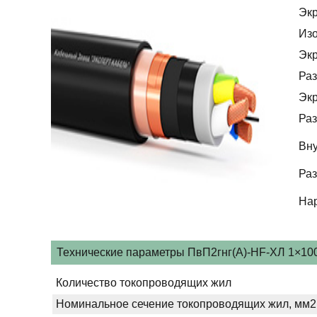
Эк
Из
Эк
Раз
Эк
Раз
Вну
Раз
На
Технические параметры ПвП2гнг(А)-HF-ХЛ 1×1000
Количество токопроводящих жил
Номинальное сечение токопроводящих жил, мм2