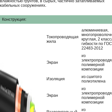
влажностью грунтов, в сырых, частично затапливаемых
кабельных сооружениях.
Конструкция:
алюминиевая,
многопроволочн
Токопроводящая
круглая, 2 класс
жила
гибкости по ГО
22483-2012
из
электропровод
Экран
полимерной
композиции
из сшитого
Изоляция
полиэтилена
из
электропровод
Экран
полимерной
композиции
из
Разделительный