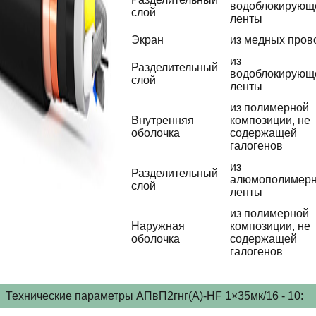
водоблокирующ
слой
ленты
Экран
из медных пров
из
Разделительный
водоблокирующ
слой
ленты
из полимерной
Внутренняя
композиции, не
оболочка
содержащей
галогенов
из
Разделительный
алюмополимер
слой
ленты
из полимерной
Наружная
композиции, не
оболочка
содержащей
галогенов
Технические параметры АПвП2гнг(А)-HF 1×35мк/16 - 10: