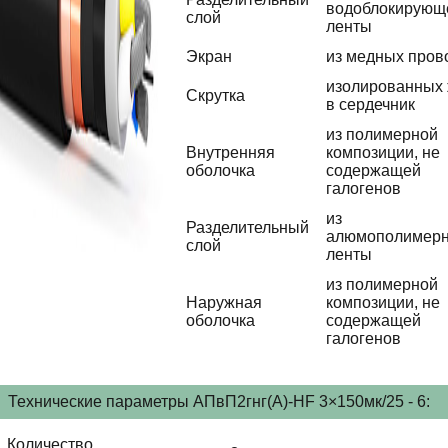
водоблокирующ
слой
ленты
Экран
из медных пров
изолированных
Скрутка
в сердечник
из полимерной
Внутренняя
композиции, не
оболочка
содержащей
галогенов
из
Разделительный
алюмополимер
слой
ленты
из полимерной
Наружная
композиции, не
оболочка
содержащей
галогенов
Технические параметры АПвП2гнг(А)-HF 3×150мк/25 - 6:
Количество