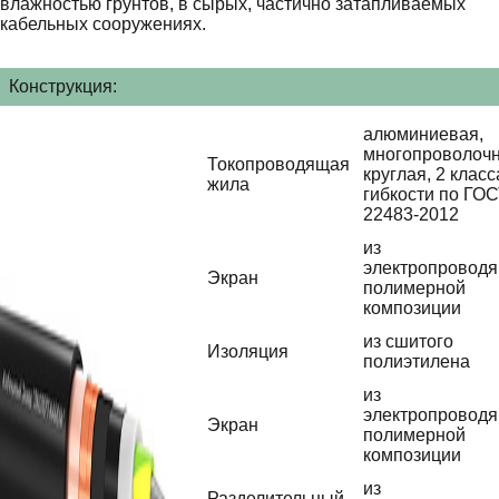
влажностью грунтов, в сырых, частично затапливаемых
кабельных сооружениях.
Конструкция:
алюминиевая,
многопроволочн
Токопроводящая
круглая, 2 класс
жила
гибкости по ГО
22483-2012
из
электропровод
Экран
полимерной
композиции
из сшитого
Изоляция
полиэтилена
из
электропровод
Экран
полимерной
композиции
из
Разделительный