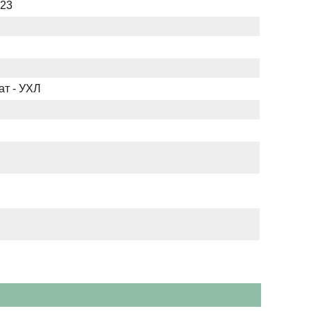
023
ат - УХЛ