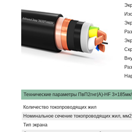
Эк
Из
Эк
Раз
Эк
Скр
Вну
Раз
На
Технические параметры ПвП2гнг(А)-HF 3×185мк/2
Количество токопроводящих жил
Номинальное сечение токопроводящих жил, мм2
Тип экрана