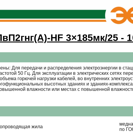
ПвП2гнг(А)-HF 3×185мк/25 - 1
ены: Для передачи и распределения электроэнергии в стац
стотой 50 Гц. Для эксплуатации в электрических сетях пе
объема горючей нагрузки кабелей, во внутренних электроус
гофункциональных высотных зданиях и зданиях-комплексах.
 повышенной влажности или местах с повышенной влажность
медна
копроводящая жила
по ГО