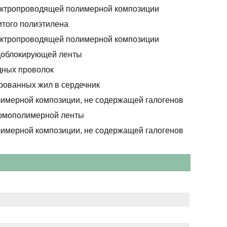
ектропроводящей полимерной композиции
итого полиэтилена
ектропроводящей полимерной композиции
доблокирующей ленты
дных проволок
рованных жил в сердечник
лимерной композиции, не содержащей галогенов
юмополимерной ленты
лимерной композиции, не содержащей галогенов