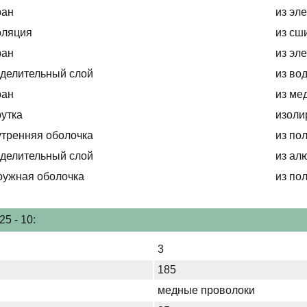
ран
из эл
оляция
из сш
ран
из эл
делительный слой
из во
ран
из ме
утка
изоли
тренняя оболочка
из по
делительный слой
из ал
ружная оболочка
из по
5 - 10:
3
185
медные проволоки