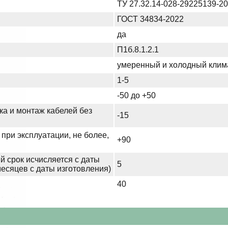
ТУ 27.32.14-028-29225139-2
ГОСТ 34834-2022
да
П1б.8.1.2.1
умеренный и холодный клим
1-5
-50 до +50
ка и монтаж кабелей без
-15
при эксплуатации, не более,
+90
й срок исчисляется с даты
5
месяцев с даты изготовления)
40