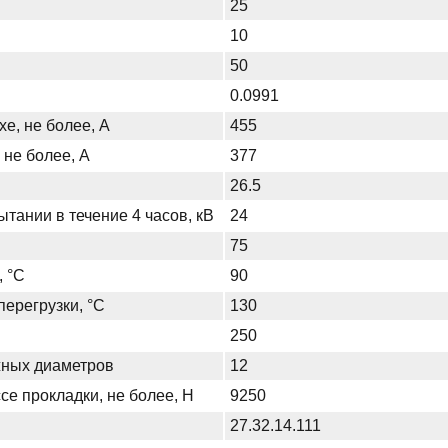
25
10
50
0.0991
хе, не более, А
455
 не более, А
377
26.5
тании в течение 4 часов, кВ
24
75
, °С
90
ерегрузки, °С
130
250
жных диаметров
12
се прокладки, не более, Н
9250
27.32.14.111