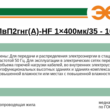
ПвП2гнг(А)-HF 1×400мк/35 - 1
ены: Для передачи и распределения электроэнергии в стац
стотой 50 Гц. Для эксплуатации в электрических сетях пе
объема горючей нагрузки кабелей, во внутренних электроус
гофункциональных высотных зданиях и зданиях-комплексах.
 повышенной влажности или местах с повышенной влажность
медна
копроводящая жила
по ГО