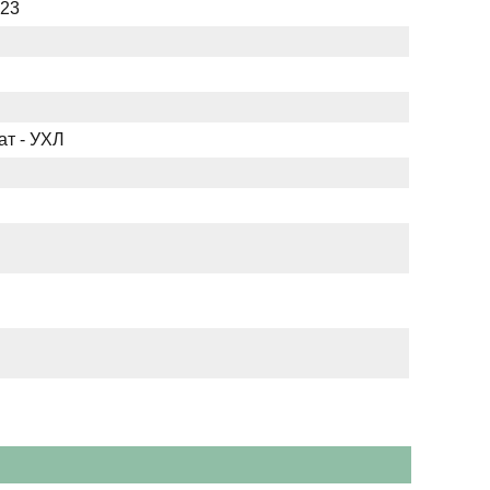
023
ат - УХЛ