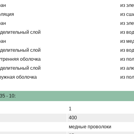
ран
из эл
оляция
из сш
ран
из эл
делительный слой
из во
ран
из ме
делительный слой
из во
тренняя оболочка
из по
делительный слой
из ал
ружная оболочка
из по
5 - 10:
1
400
медные проволоки