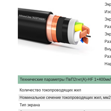
Эк
Из
Эк
Раз
Эк
Раз
Вну
Раз
На
Технические параметры ПвП2гнг(А)-HF 1×400мк/3
Количество токопроводящих жил
Номинальное сечение токопроводящих жил, мм2
Тип экрана