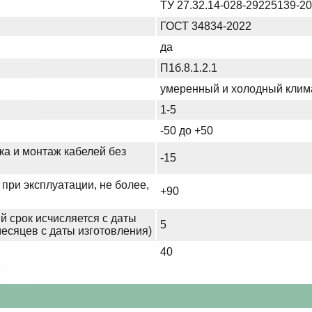
ТУ 27.32.14-028-29225139-2
ГОСТ 34834-2022
да
П1б.8.1.2.1
умеренный и холодный клим
1-5
-50 до +50
ка и монтаж кабелей без
-15
при эксплуатации, не более,
+90
й срок исчисляется с даты
5
месяцев с даты изготовления)
40