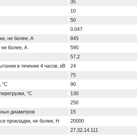
35
10
50
0.047
хе, не более, А
845
 не более, А
590
57.2
тании в течение 4 часов, кВ
24
75
, °С
90
ерегрузки, °С
130
250
жных диаметров
15
се прокладки, не более, Н
20000
27.32.14.111