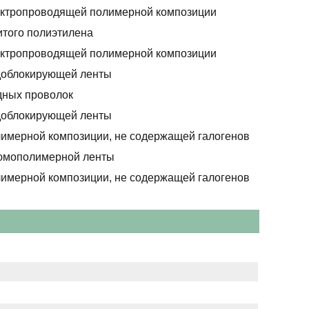
ектропроводящей полимерной композиции
итого полиэтилена
ектропроводящей полимерной композиции
доблокирующей ленты
дных проволок
доблокирующей ленты
лимерной композиции, не содержащей галогенов
юмополимерной ленты
лимерной композиции, не содержащей галогенов