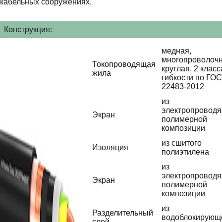
кабельных сооружениях.
Конструкция:
медная,
многопроволочн
Токопроводящая
круглая, 2 класс
жила
гибкости по ГО
22483-2012
из
электропровод
Экран
полимерной
композиции
из сшитого
Изоляция
полиэтилена
из
электропровод
Экран
полимерной
композиции
из
Разделительный
водоблокирующ
слой