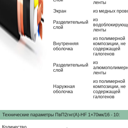
ленты
Экран
из медных пров
из
Разделительный
водоблокирующ
слой
ленты
из полимерной
Внутренняя
композиции, не
оболочка
содержащей
галогенов
из
Разделительный
алюмополимер
слой
ленты
из полимерной
Наружная
композиции, не
оболочка
содержащей
галогенов
Технические параметры ПвП2гнг(А)-HF 1×70мк/16 - 10:
Количество