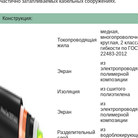
частично затапливаемых кабельных сооружениях.
Конструкция:
медная,
многопроволочн
Токопроводящая
круглая, 2 класс
жила
гибкости по ГО
22483-2012
из
электропровод
Экран
полимерной
композиции
из сшитого
Изоляция
полиэтилена
из
электропровод
Экран
полимерной
композиции
из
Разделительный
водоблокирующ
слой