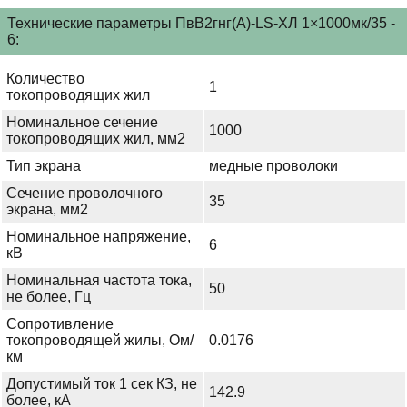
Технические параметры ПвВ2гнг(А)-LS-ХЛ 1×1000мк/35 -
6:
Количество
1
токопроводящих жил
Номинальное сечение
1000
токопроводящих жил, мм2
Тип экрана
медные проволоки
Сечение проволочного
35
экрана, мм2
Номинальное напряжение,
6
кВ
Номинальная частота тока,
50
не более, Гц
Сопротивление
токопроводящей жилы, Ом/
0.0176
км
Допустимый ток 1 сек КЗ, не
142.9
более, кА