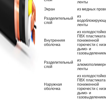
ленты
Экран
из медных пров
из
Разделительный
водоблокирующ
слой
ленты
из холодостойко
ПВХ пластиката
Внутренняя
пониженной
оболочка
горючести с низ
дымо- и
газовыделение
из
Разделительный
алюмополимер
слой
ленты
из холодостойко
ПВХ пластиката
Наружная
пониженной
оболочка
горючести с низ
дымо- и
газовыделение