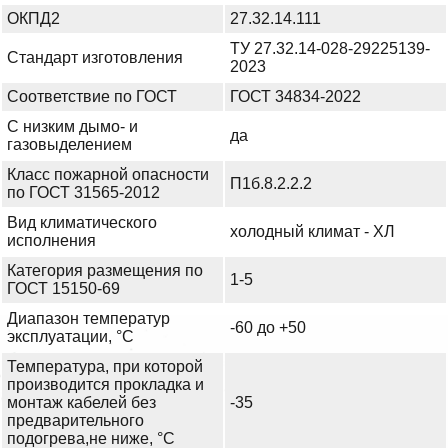
ОКПД2
27.32.14.111
ТУ 27.32.14-028-29225139-
Стандарт изготовления
2023
Соответствие по ГОСТ
ГОСТ 34834-2022
С низким дымо- и
да
газовыделением
Класс пожарной опасности
П1б.8.2.2.2
по ГОСТ 31565-2012
Вид климатического
холодный климат - ХЛ
исполнения
Категория размещения по
1-5
ГОСТ 15150-69
Диапазон температур
-60 до +50
эксплуатации, °С
Температура, при которой
производится прокладка и
монтаж кабелей без
-35
предварительного
подогрева,не ниже, °С