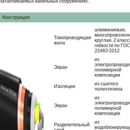
затапливаемых кабельных сооружениях.
Конструкция:
алюминиевая,
многопроволочн
Токопроводящая
круглая, 2 класс
жила
гибкости по ГО
22483-2012
из
электропровод
Экран
полимерной
композиции
из сшитого
Изоляция
полиэтилена
из
электропровод
Экран
полимерной
композиции
из
Разделительный
водоблокирующ
слой