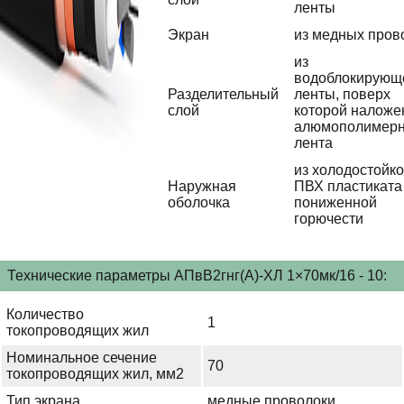
ленты
Экран
из медных пров
из
водоблокирующ
Разделительный
ленты, поверх
слой
которой наложе
алюмополимер
лента
из холодостойко
Наружная
ПВХ пластиката
оболочка
пониженной
горючести
Технические параметры АПвВ2гнг(А)-ХЛ 1×70мк/16 - 10:
Количество
1
токопроводящих жил
Номинальное сечение
70
токопроводящих жил, мм2
Тип экрана
медные проволоки