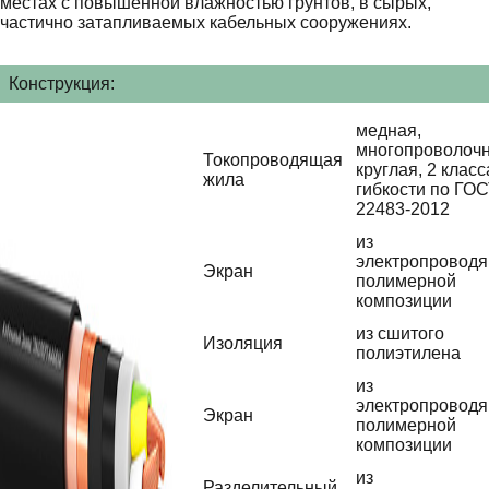
местах с повышенной влажностью грунтов, в сырых,
частично затапливаемых кабельных сооружениях.
Конструкция:
медная,
многопроволочн
Токопроводящая
круглая, 2 класс
жила
гибкости по ГО
22483-2012
из
электропровод
Экран
полимерной
композиции
из сшитого
Изоляция
полиэтилена
из
электропровод
Экран
полимерной
композиции
из
Разделительный