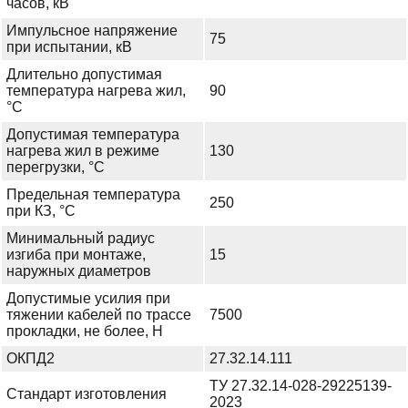
часов, кВ
Импульсное напряжение
75
при испытании, кВ
Длительно допустимая
температура нагрева жил,
90
°С
Допустимая температура
нагрева жил в режиме
130
перегрузки, °С
Предельная температура
250
при КЗ, °С
Минимальный радиус
изгиба при монтаже,
15
наружных диаметров
Допустимые усилия при
тяжении кабелей по трассе
7500
прокладки, не более, Н
ОКПД2
27.32.14.111
ТУ 27.32.14-028-29225139-
Стандарт изготовления
2023