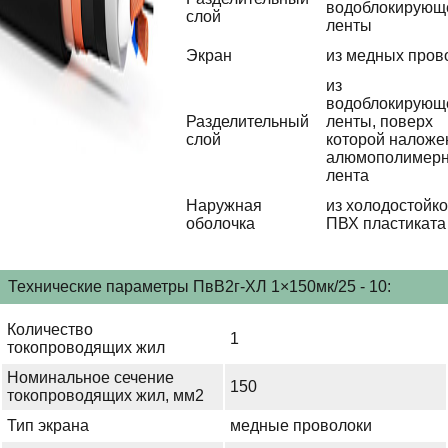
водоблокирующ
слой
ленты
Экран
из медных пров
из
водоблокирующ
Разделительный
ленты, поверх
слой
которой наложе
алюмополимер
лента
Наружная
из холодостойко
оболочка
ПВХ пластиката
Технические параметры ПвВ2г-ХЛ 1×150мк/25 - 10:
Количество
1
токопроводящих жил
Номинальное сечение
150
токопроводящих жил, мм2
Тип экрана
медные проволоки