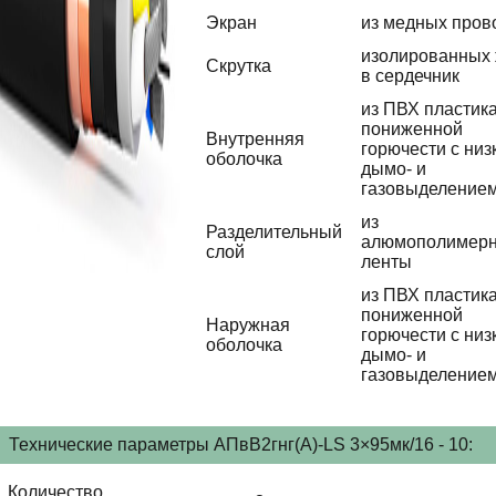
Экран
из медных пров
изолированных
Скрутка
в сердечник
из ПВХ пластик
пониженной
Внутренняя
горючести с низ
оболочка
дымо- и
газовыделение
из
Разделительный
алюмополимер
слой
ленты
из ПВХ пластик
пониженной
Наружная
горючести с низ
оболочка
дымо- и
газовыделение
Технические параметры АПвВ2гнг(А)-LS 3×95мк/16 - 10:
Количество