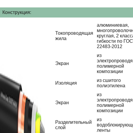
Конструкция:
алюминиевая,
многопроволочн
Токопроводящая
круглая, 2 класс
жила
гибкости по ГО
22483-2012
из
электропровод
Экран
полимерной
композиции
из сшитого
Изоляция
полиэтилена
из
электропровод
Экран
полимерной
композиции
из
Разделительный
водоблокирующ
слой
ленты