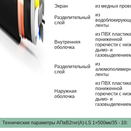
Экран
из медных пров
из
Разделительный
водоблокирующ
слой
ленты
из ПВХ пластик
пониженной
Внутренняя
горючести с низ
оболочка
дымо- и
газовыделение
из
Разделительный
алюмополимер
слой
ленты
из ПВХ пластик
пониженной
Наружная
горючести с низ
оболочка
дымо- и
газовыделение
Технические параметры АПвВ2гнг(А)-LS 1×500мк/35 - 10: