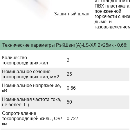
из холодостойко
ПВХ пластиката
пониженной
Защитный шланг
горючести с низ
дымо- и
газовыделение
Технические параметры РэКШвнг(А)-LS-ХЛ 2×25мк - 0,66:
Количество
2
токопроводящих жил
Номинальное сечение
25
токопроводящих жил, мм2
Номинальное напряжение,
0.66
кВ
Номинальная частота тока,
50
не более, Гц
Сопротивление
токопроводящей жилы, Ом/
0.727
км