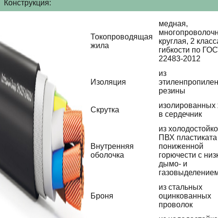
Конструкция:
медная,
многопроволочн
Токопроводящая
круглая, 2 класс
жила
гибкости по ГО
22483-2012
из
Изоляция
этиленпропиле
резины
изолированных
Скрутка
в сердечник
из холодостойко
ПВХ пластиката
Внутренняя
пониженной
оболочка
горючести с низ
дымо- и
газовыделение
из стальных
Броня
оцинкованных
проволок