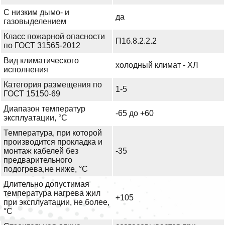
С низким дымо- и
да
газовыделением
Класс пожарной опасности
П1б.8.2.2.2
по ГОСТ 31565-2012
Вид климатического
холодный климат - ХЛ
исполнения
Категория размещения по
1-5
ГОСТ 15150-69
Диапазон температур
-65 до +60
эксплуатации, °С
Температура, при которой
производится прокладка и
монтаж кабелей без
-35
предварительного
подогрева,не ниже, °С
Длительно допустимая
температура нагрева жил
+105
при эксплуатации, не более,
°С