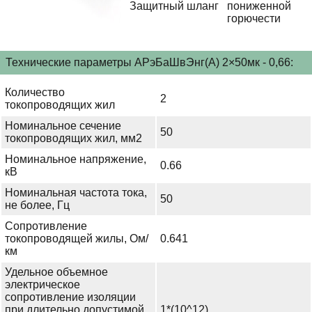
Защитный шланг
пониженной
горючести
Технические параметры АРэБаШвЭнг(А) 2×50мк - 0,66:
Количество
2
токопроводящих жил
Номинальное сечение
50
токопроводящих жил, мм2
Номинальное напряжение,
0.66
кВ
Номинальная частота тока,
50
не более, Гц
Сопротивление
токопроводящей жилы, Ом/
0.641
км
Удельное объемное
электрическое
сопротивление изоляции
при длительно допустимой
1*(10^12)