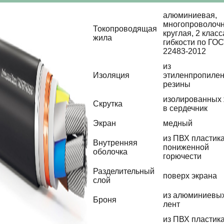
алюминиевая,
многопроволочн
Токопроводящая
круглая, 2 класс
жила
гибкости по ГО
22483-2012
из
Изоляция
этиленпропиле
резины
изолированных
Скрутка
в сердечник
Экран
медный
из ПВХ пластик
Внутренняя
пониженной
оболочка
горючести
Разделительный
поверх экрана
слой
из алюминиевы
Броня
лент
из ПВХ пластик