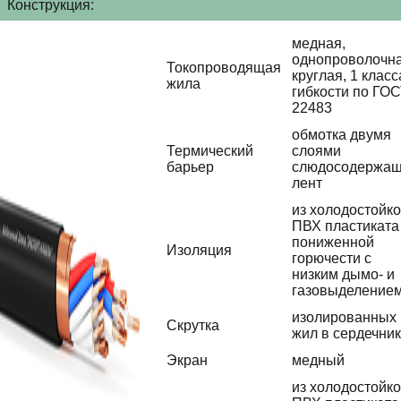
Конструкция:
медная,
однопроволочна
Токопроводящая
круглая, 1 класс
жила
гибкости по ГО
22483
обмотка двумя
Термический
слоями
барьер
слюдосодержа
лент
из холодостойко
ПВХ пластиката
пониженной
Изоляция
горючести с
низким дымо- и
газовыделение
изолированных
Скрутка
жил в сердечни
Экран
медный
из холодостойко