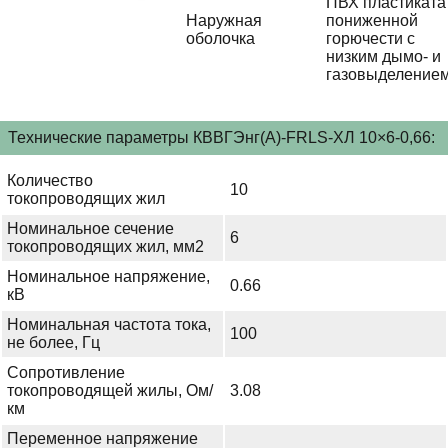
ПВХ пластиката
Наружная
пониженной
оболочка
горючести с
низким дымо- и
газовыделение
Технические параметры КВВГЭнг(А)-FRLS-ХЛ 10×6-0,66:
Количество
10
токопроводящих жил
Номинальное сечение
6
токопроводящих жил, мм2
Номинальное напряжение,
0.66
кВ
Номинальная частота тока,
100
не более, Гц
Сопротивление
токопроводящей жилы, Ом/
3.08
км
Переменное напряжение